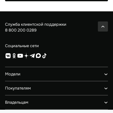
Служба клиентской поддержки
8 800 200 0289
Социальные сети
Модели
GEELY EX5 ГИБРИД
Покупателям
НОВЫЙ COOLRAY
GEELY EX5
Автомобили в наличии
Владельцам
PREFACE
Конфигуратор
CITYRAY
Тест-драйв