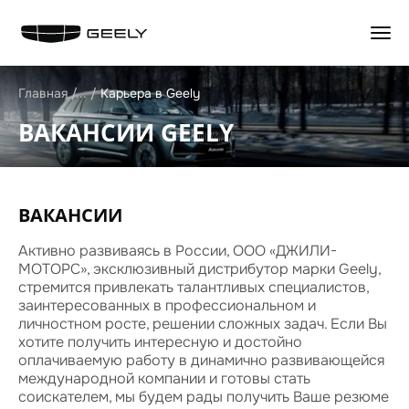
НАЗАД
НАЗАД
НАЗАД
НАЗАД
Главная
Карьера в Geely
ВАКАНСИИ GEELY
GEELY EX5 Гибрид
КОНФИГУРАТОР
ЦЕННОСТИ СЕРВИСА GEELY
ИСТОРИЯ КОМПАНИИ
НОВЫЙ COOLRAY
ТЕСТ-ДРАЙВ
ЗАПИСАТЬСЯ НА СЕРВИС
БРЕНД GEELY
CITYRAY
СПЕЦПРЕДЛОЖЕНИЯ
КАЛЬКУЛЯТОР ТО
ИННОВАЦИИ
ATLAS
ТРЕЙД-ИН
ОБСЛУЖИВАНИЕ И РЕМОНТ
ДИЗАЙН
OKAVANGO
АКСЕССУАРЫ
ТЕХНИЧЕСКАЯ ИНФОРМАЦИЯ
ПУБЛИКАЦИИ
ВАКАНСИИ
MONJARO
ЗАРЯДНЫЕ УСТРОЙСТВА
СПЕЦПРЕДЛОЖЕНИЯ
ДИСТРИБЬЮТОР
PREFACE
НАЙТИ ДИЛЕРА
АКСЕССУАРЫ
Активно развиваясь в России, ООО «ДЖИЛИ-
ДИЛЕРСКАЯ СЕТЬ
GEELY EX5
ПОЛУЧИТЬ ПРЕДЛОЖЕНИЕ
МАСЛА И ТЕХ. ЖИДКОСТИ
МОТОРС», эксклюзивный дистрибутор марки Geely,
СТАТЬ ДИЛЕРОМ
ВОПРОС-ОТВЕТ
стремится привлекать талантливых специалистов,
ГАРАНТИЯ
КОНТАКТЫ
заинтересованных в профессиональном и
АВТОКРЕДИТ
ПОМОЩЬ НА ДОРОГАХ
КАРЬЕРА В GEELY
личностном росте, решении сложных задач. Если Вы
GEELY СТРАХОВАНИЕ
КЛИЕНТСКАЯ ПОДДЕРЖКА
СОЦИАЛЬНЫЕ СЕТИ
хотите получить интересную и достойно
РАСЧЕТ КАСКО
GEELY БОКС
ПРЯМЫЕ ТРАНСЛЯЦИИ
оплачиваемую работу в динамично развивающейся
GEELY ЛИЗИНГ
GEELY ЛИНК
НОВОСТИ
международной компании и готовы стать
КОРПОРАТИВНЫМ КЛИЕНТАМ
БЛОГ
соискателем, мы будем рады получить Ваше резюме