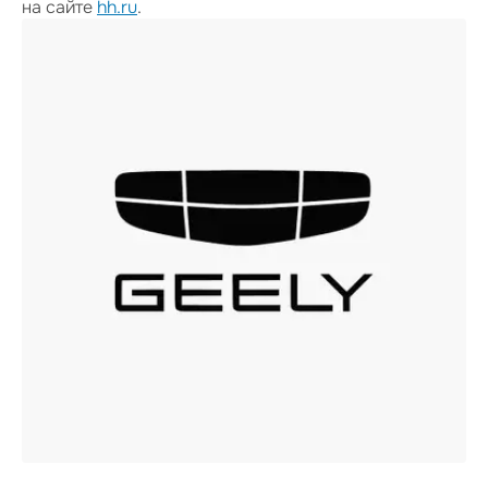
на сайте
hh.ru
.