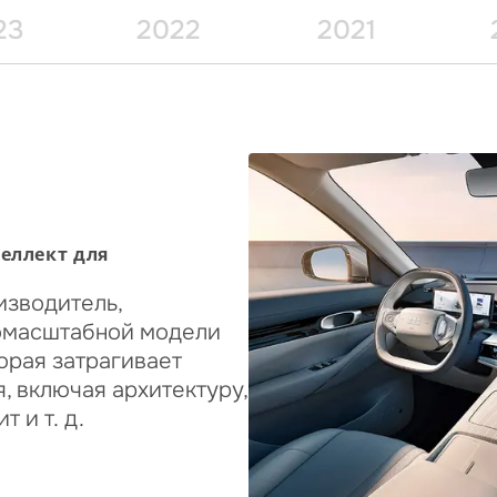
23
2022
2021
еллект для
изводитель,
омасштабной модели
орая затрагивает
 включая архитектуру,
 и т. д.