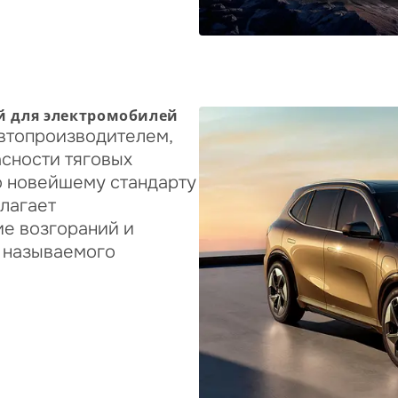
й для электромобилей
автопроизводителем,
сности тяговых
о новейшему стандарту
олагает
е возгораний и
к называемого