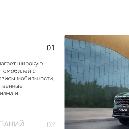
01
длагает широкую
втомобилей с
рвисы мобильности,
ственные
ризма и
02
МПАНИЙ