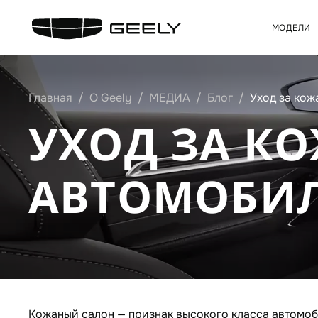
МОДЕЛИ
Главная
О Geely
МЕДИА
Блог
Уход за ко
УХОД ЗА К
АВТОМОБИ
Кожаный салон — признак высокого класса автомоб