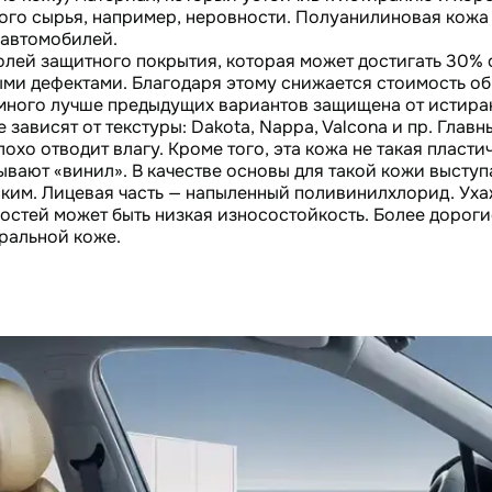
ного сырья, например, неровности. Полуанилиновая кожа
 автомобилей.
лей защитного покрытия, которая может достигать 30% 
ыми дефектами. Благодаря этому снижается стоимость об
много лучше предыдущих вариантов защищена от истиран
 зависят от текстуры: Dakota, Nappa, Valcona и пр. Гла
хо отводит влагу. Кроме того, эта кожа не такая пластич
вают «винил». В качестве основы для такой кожи выступ
ким. Лицевая часть — напыленный поливинилхлорид. Уха
ностей может быть низкая износостойкость. Более дорог
ральной коже.