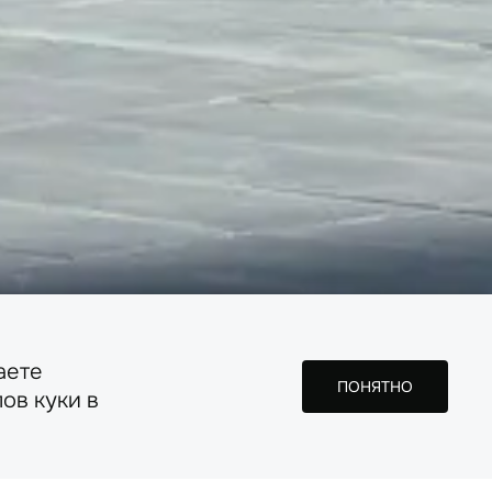
аете
ПОНЯТНО
ов куки в