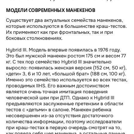
МОДЕЛИ СОВРЕМЕННЫХ МАНЕКЕНОВ
Существует два актуальных семейства манекенов,
которые используются в большинстве краш-тестов.
Их применяют как при фронтальных, так и при
боковых столкновениях.
Hybrid III. Модель впервые появилась в 1976 году.
Это был мужской манекен ростом 175 см и весом 77
кг. С тех пор семейство Hybrid III значительно
выросло: появилась женская версия (152 см, 50 кг),
«дети» 3, 6 и 10 лет, «большой брат» (188 см, 100 кг).
Именно это семейство используется во всех тестах,
проводимых IIHS. Его важным достоинством
является очень точная имитация поведения
человеческой шеи при ДТП. Однако к Hybrid III
предъявляются заслуженные претензии в области
тестов с «детьми» в салоне. Манекен ребенка
несовершенен из-за отсутствия достаточного
количества информации, поэтому исследователи
при краш-тестах в первую очередь смотрят на то,
как повела себя шея манекена, а остальные данные