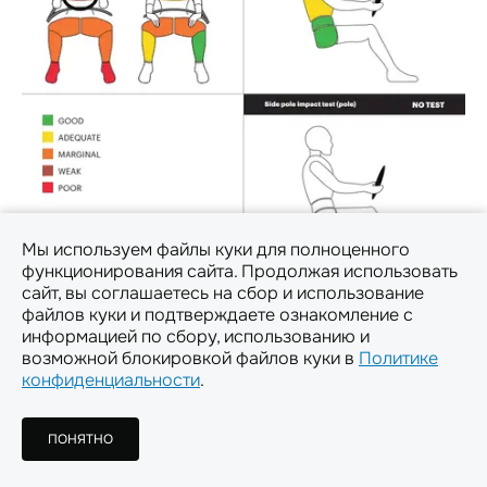
Мы используем файлы куки для полноценного
Исследователи выставляют оценки по ряду
функционирования сайта. Продолжая использовать
категорий, которые могут различаться в
сайт, вы соглашаетесь на сбор и использование
зависимости от программы. Например, в Euro NCAP
файлов куки и подтверждаете ознакомление с
проводят тесты на манекенах THOR и
информацией по сбору, использованию и
руководствуются 4 категориями: взрослые люди,
возможной блокировкой файлов куки в
Политике
дети, уязвимые участники дорожного движения,
конфиденциальности
.
встроенные ассистенты по безопасности
(считывание знаков, обнаружение препятствий и
ПОНЯТНО
пешеходов). По каждой из них автомобиль получает
оценку в процентах.