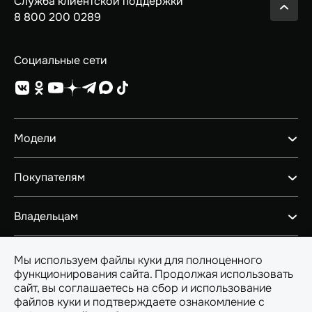
Служба клиентской поддержки
8 800 200 0289
Социальные сети
Модели
GEELY EX5 ГИБРИД
Покупателям
НОВЫЙ COOLRAY
GEELY EX5
Автомобили в наличии
Владельцам
PREFACE
Конфигуратор
CITYRAY
Тест-драйв
Ценности сервиса
ATLAS
О GEELY
Мы используем файлы куки для полноценного
Спецпредложения
Гарантийные обязательства
OKAVANGO
функционирования сайта. Продолжая использовать
Трейд-ин
Помощь на дорогах
MONJARO
сайт, вы соглашаетесь на сбор и использование
История Компании
Аксессуары
Geely в России
Спецпредложения
файлов куки и подтверждаете ознакомление с
Архивные модели
Бренд Geely
Автокредит