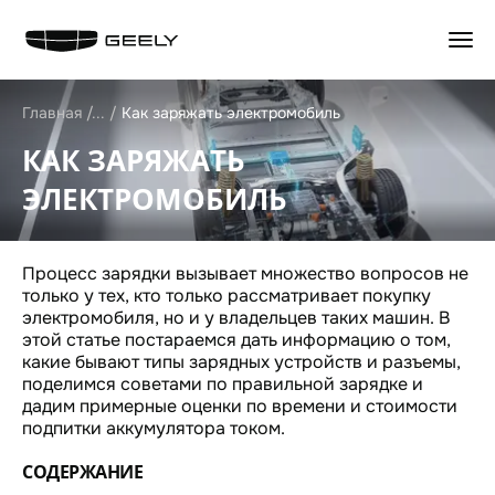
НАЗАД
НАЗАД
НАЗАД
НАЗАД
Главная
Как заряжать электромобиль
КАК ЗАРЯЖАТЬ
GEELY EX5 Гибрид
КОНФИГУРАТОР
ЦЕННОСТИ СЕРВИСА GEELY
ИСТОРИЯ КОМПАНИИ
НОВЫЙ COOLRAY
ТЕСТ-ДРАЙВ
ЗАПИСАТЬСЯ НА СЕРВИС
БРЕНД GEELY
ЭЛЕКТРОМОБИЛЬ
CITYRAY
СПЕЦПРЕДЛОЖЕНИЯ
КАЛЬКУЛЯТОР ТО
ИННОВАЦИИ
ATLAS
ТРЕЙД-ИН
ОБСЛУЖИВАНИЕ И РЕМОНТ
ДИЗАЙН
OKAVANGO
АКСЕССУАРЫ
ТЕХНИЧЕСКАЯ ИНФОРМАЦИЯ
ПУБЛИКАЦИИ
MONJARO
ЗАРЯДНЫЕ УСТРОЙСТВА
СПЕЦПРЕДЛОЖЕНИЯ
Процесс зарядки вызывает множество вопросов не
ДИСТРИБЬЮТОР
PREFACE
НАЙТИ ДИЛЕРА
АКСЕССУАРЫ
только у тех, кто только рассматривает покупку
ДИЛЕРСКАЯ СЕТЬ
GEELY EX5
ПОЛУЧИТЬ ПРЕДЛОЖЕНИЕ
МАСЛА И ТЕХ. ЖИДКОСТИ
электромобиля, но и у владельцев таких машин. В
СТАТЬ ДИЛЕРОМ
ВОПРОС-ОТВЕТ
этой статье постараемся дать информацию о том,
ГАРАНТИЯ
КОНТАКТЫ
какие бывают типы зарядных устройств и разъемы,
АВТОКРЕДИТ
ПОМОЩЬ НА ДОРОГАХ
КАРЬЕРА В GEELY
поделимся советами по правильной зарядке и
GEELY СТРАХОВАНИЕ
КЛИЕНТСКАЯ ПОДДЕРЖКА
СОЦИАЛЬНЫЕ СЕТИ
дадим примерные оценки по времени и стоимости
РАСЧЕТ КАСКО
GEELY БОКС
ПРЯМЫЕ ТРАНСЛЯЦИИ
подпитки аккумулятора током.
GEELY ЛИЗИНГ
GEELY ЛИНК
НОВОСТИ
СОДЕРЖАНИЕ
КОРПОРАТИВНЫМ КЛИЕНТАМ
БЛОГ