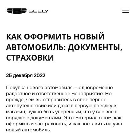
НАЗАД
НАЗАД
НАЗАД
НАЗАД
КАК ОФОРМИТЬ НОВЫЙ
GEELY EX5 Гибрид
КОНФИГУРАТОР
ЦЕННОСТИ СЕРВИСА GEELY
ИСТОРИЯ КОМПАНИИ
АВТОМОБИЛЬ: ДОКУМЕНТЫ,
НОВЫЙ COOLRAY
ТЕСТ-ДРАЙВ
ЗАПИСАТЬСЯ НА СЕРВИС
БРЕНД GEELY
CITYRAY
СПЕЦПРЕДЛОЖЕНИЯ
КАЛЬКУЛЯТОР ТО
ИННОВАЦИИ
СТРАХОВКИ
ATLAS
ТРЕЙД-ИН
ОБСЛУЖИВАНИЕ И РЕМОНТ
ДИЗАЙН
OKAVANGO
АКСЕССУАРЫ
ТЕХНИЧЕСКАЯ ИНФОРМАЦИЯ
ПУБЛИКАЦИИ
MONJARO
ЗАРЯДНЫЕ УСТРОЙСТВА
СПЕЦПРЕДЛОЖЕНИЯ
25 декабря 2022
ДИСТРИБЬЮТОР
PREFACE
НАЙТИ ДИЛЕРА
АКСЕССУАРЫ
ДИЛЕРСКАЯ СЕТЬ
GEELY EX5
ПОЛУЧИТЬ ПРЕДЛОЖЕНИЕ
МАСЛА И ТЕХ. ЖИДКОСТИ
Покупка нового автомобиля — одновременно
СТАТЬ ДИЛЕРОМ
ВОПРОС-ОТВЕТ
радостное и ответственное мероприятие. Но
ГАРАНТИЯ
КОНТАКТЫ
прежде, чем вы отправитесь в свое первое
АВТОКРЕДИТ
ПОМОЩЬ НА ДОРОГАХ
КАРЬЕРА В GEELY
автопутешествие или даже в первую поездку в
GEELY СТРАХОВАНИЕ
КЛИЕНТСКАЯ ПОДДЕРЖКА
СОЦИАЛЬНЫЕ СЕТИ
магазин, нужно быть уверенным, что у вас все в
РАСЧЕТ КАСКО
GEELY БОКС
ПРЯМЫЕ ТРАНСЛЯЦИИ
порядке с документами. Этот материал о том, как
GEELY ЛИЗИНГ
GEELY ЛИНК
оформить и застраховать, и как поставить на учет
НОВОСТИ
новый автомобиль.
КОРПОРАТИВНЫМ КЛИЕНТАМ
БЛОГ