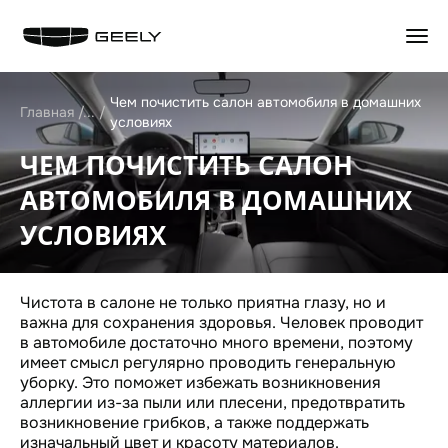
НАЗАД
НАЗАД
НАЗАД
НАЗАД
Чем почистить салон автомобиля в домашних
Главная
условиях
GEELY EX5 Гибрид
КОНФИГУРАТОР
ЦЕННОСТИ СЕРВИСА GEELY
ИСТОРИЯ КОМПАНИИ
ЧЕМ ПОЧИСТИТЬ САЛОН
НОВЫЙ COOLRAY
ТЕСТ-ДРАЙВ
ЗАПИСАТЬСЯ НА СЕРВИС
БРЕНД GEELY
CITYRAY
СПЕЦПРЕДЛОЖЕНИЯ
КАЛЬКУЛЯТОР ТО
ИННОВАЦИИ
АВТОМОБИЛЯ В ДОМАШНИХ
ATLAS
ТРЕЙД-ИН
ОБСЛУЖИВАНИЕ И РЕМОНТ
ДИЗАЙН
OKAVANGO
АКСЕССУАРЫ
ТЕХНИЧЕСКАЯ ИНФОРМАЦИЯ
ПУБЛИКАЦИИ
УСЛОВИЯХ
MONJARO
ЗАРЯДНЫЕ УСТРОЙСТВА
СПЕЦПРЕДЛОЖЕНИЯ
ДИСТРИБЬЮТОР
PREFACE
НАЙТИ ДИЛЕРА
АКСЕССУАРЫ
ДИЛЕРСКАЯ СЕТЬ
GEELY EX5
ПОЛУЧИТЬ ПРЕДЛОЖЕНИЕ
МАСЛА И ТЕХ. ЖИДКОСТИ
СТАТЬ ДИЛЕРОМ
ВОПРОС-ОТВЕТ
Чистота в салоне не только приятна глазу, но и
ГАРАНТИЯ
КОНТАКТЫ
важна для сохранения здоровья. Человек проводит
АВТОКРЕДИТ
ПОМОЩЬ НА ДОРОГАХ
КАРЬЕРА В GEELY
в автомобиле достаточно много времени, поэтому
GEELY СТРАХОВАНИЕ
КЛИЕНТСКАЯ ПОДДЕРЖКА
СОЦИАЛЬНЫЕ СЕТИ
имеет смысл регулярно проводить генеральную
РАСЧЕТ КАСКО
GEELY БОКС
ПРЯМЫЕ ТРАНСЛЯЦИИ
уборку. Это поможет избежать возникновения
GEELY ЛИЗИНГ
GEELY ЛИНК
аллергии из-за пыли или плесени, предотвратить
НОВОСТИ
возникновение грибков, а также поддержать
КОРПОРАТИВНЫМ КЛИЕНТАМ
БЛОГ
изначальный цвет и красоту материалов.