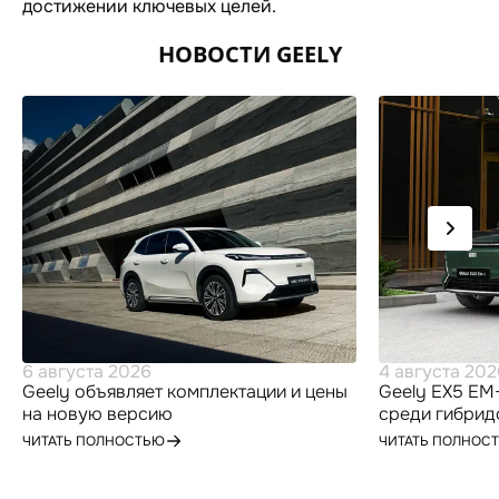
достижении ключевых целей.
НОВОСТИ GEELY
6 августа 2026
4 августа 202
Geely объявляет комплектации и цены
Geely EX5 EM-
на новую версию
среди гибрид
высокотехнологичного гибридного
по итогам ию
ЧИТАТЬ ПОЛНОСТЬЮ
ЧИТАТЬ ПОЛНОС
кроссовера Geely EX5 для
российского рынка