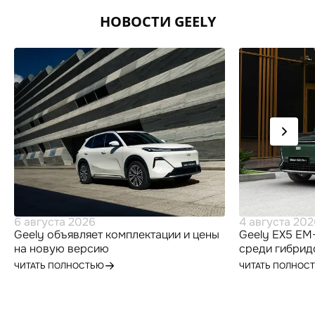
НОВОСТИ GEELY
6 августа 2026
4 августа 202
Geely объявляет комплектации и цены
Geely EX5 EM-
на новую версию
среди гибрид
высокотехнологичного гибридного
по итогам ию
ЧИТАТЬ ПОЛНОСТЬЮ
ЧИТАТЬ ПОЛНОС
кроссовера Geely EX5 для
российского рынка