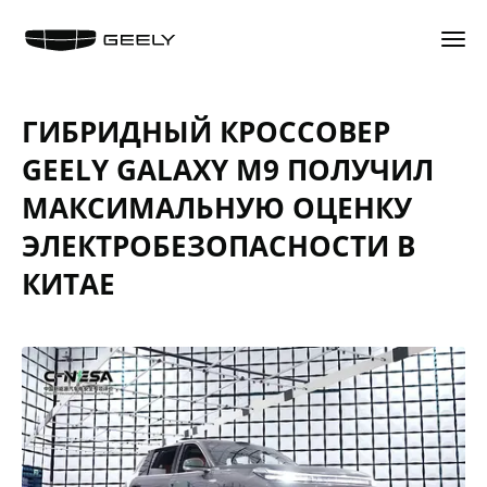
НАЗАД
НАЗАД
НАЗАД
НАЗАД
ГИБРИДНЫЙ КРОССОВЕР
GEELY EX5 Гибрид
КОНФИГУРАТОР
ЦЕННОСТИ СЕРВИСА GEELY
ИСТОРИЯ КОМПАНИИ
GEELY GALAXY M9 ПОЛУЧИЛ
НОВЫЙ COOLRAY
ТЕСТ-ДРАЙВ
ЗАПИСАТЬСЯ НА СЕРВИС
БРЕНД GEELY
CITYRAY
СПЕЦПРЕДЛОЖЕНИЯ
КАЛЬКУЛЯТОР ТО
ИННОВАЦИИ
МАКСИМАЛЬНУЮ ОЦЕНКУ
ATLAS
ТРЕЙД-ИН
ОБСЛУЖИВАНИЕ И РЕМОНТ
ДИЗАЙН
ЭЛЕКТРОБЕЗОПАСНОСТИ В
OKAVANGO
АКСЕССУАРЫ
ТЕХНИЧЕСКАЯ ИНФОРМАЦИЯ
ПУБЛИКАЦИИ
MONJARO
ЗАРЯДНЫЕ УСТРОЙСТВА
СПЕЦПРЕДЛОЖЕНИЯ
КИТАЕ
ДИСТРИБЬЮТОР
PREFACE
НАЙТИ ДИЛЕРА
АКСЕССУАРЫ
ДИЛЕРСКАЯ СЕТЬ
GEELY EX5
ПОЛУЧИТЬ ПРЕДЛОЖЕНИЕ
МАСЛА И ТЕХ. ЖИДКОСТИ
СТАТЬ ДИЛЕРОМ
ВОПРОС-ОТВЕТ
ГАРАНТИЯ
КОНТАКТЫ
АВТОКРЕДИТ
ПОМОЩЬ НА ДОРОГАХ
КАРЬЕРА В GEELY
GEELY СТРАХОВАНИЕ
КЛИЕНТСКАЯ ПОДДЕРЖКА
СОЦИАЛЬНЫЕ СЕТИ
РАСЧЕТ КАСКО
GEELY БОКС
ПРЯМЫЕ ТРАНСЛЯЦИИ
GEELY ЛИЗИНГ
GEELY ЛИНК
НОВОСТИ
КОРПОРАТИВНЫМ КЛИЕНТАМ
БЛОГ