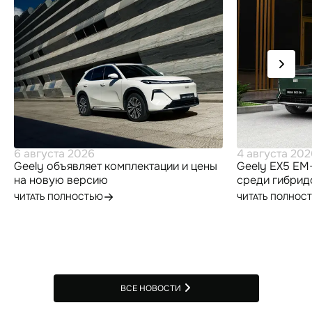
6 августа 2026
4 августа 202
Geely объявляет комплектации и цены
Geely EX5 EM-
на новую версию
среди гибрид
высокотехнологичного гибридного
по итогам ию
ЧИТАТЬ ПОЛНОСТЬЮ
ЧИТАТЬ ПОЛНОС
кроссовера Geely EX5 для
российского рынка
ВСЕ НОВОСТИ