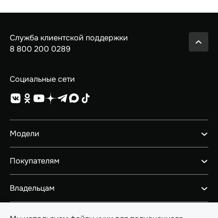
Служба клиентской поддержки
8 800 200 0289
Социальные сети
Модели
GEELY EX5 ГИБРИД
Покупателям
НОВЫЙ COOLRAY
GEELY EX5
Автомобили в наличии
Владельцам
PREFACE
Конфигуратор
CITYRAY
Тест-драйв
Ценности сервиса
ATLAS
О GEELY